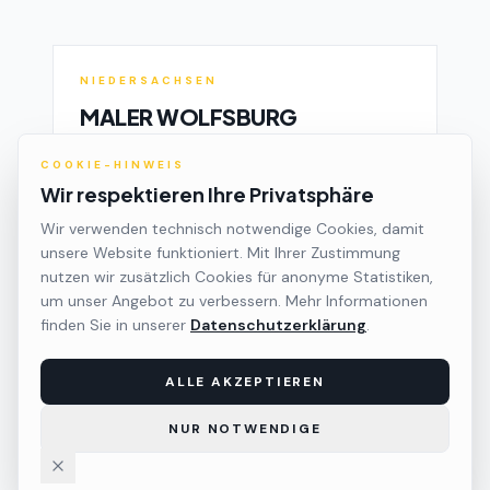
NIEDERSACHSEN
MALER
WOLFSBURG
Mehr erfahren
COOKIE-HINWEIS
Wir respektieren Ihre Privatsphäre
Wir verwenden technisch notwendige Cookies, damit
WOLFSBURG
unsere Website funktioniert. Mit Ihrer Zustimmung
nutzen wir zusätzlich Cookies für anonyme Statistiken,
MALER
FALLERSLEBEN
um unser Angebot zu verbessern. Mehr Informationen
Mehr erfahren
finden Sie in unserer
Datenschutzerklärung
.
ALLE AKZEPTIEREN
WOLFSBURG
NUR NOTWENDIGE
MALER
VORSFELDE
Mehr erfahren