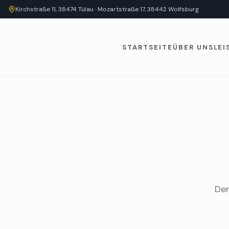
Kirchstraße 11, 38474 Tülau · Mozartstraße 17, 38442 Wolfsburg
STARTSEITE
ÜBER UNS
LE
Der