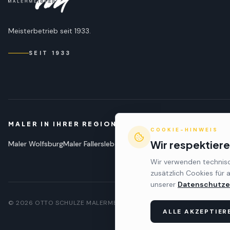
Meisterbetrieb seit 1933.
SEIT 1933
MALER IN IHRER REGION
COOKIE-HINWEIS
Wir respektiere
Maler
Wolfsburg
Maler
Fallersleben
Maler
Vorsfelde
Maler
Gifhorn
Ma
Wir verwenden technisc
zusätzlich Cookies für
unserer
Datenschutze
©
2026
OTTO SCHULZE MALERMEISTER E.K.
ALLE AKZEPTIER