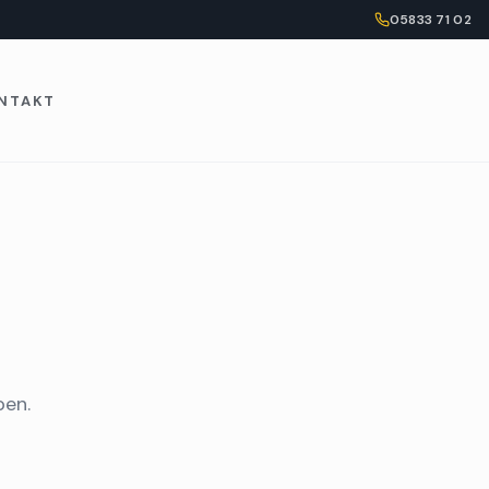
05833 71 02
NTAKT
ben.