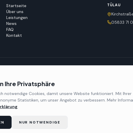
TÜLAU
Startseite
Über uns
Kirchstraße
Leistungen
05833 71 
News
FAQ
Kontakt
n Ihre Privatsphäre
ler
Wittingen
Maler
Brome
Maler
Tülau
h notwendige Cookies, damit unsere Website funktioniert. Mit Ihre
 anonyme Statistiken, um unser Angebot zu verbessern. Mehr Informat
rklärung
.
EN
NUR NOTWENDIGE